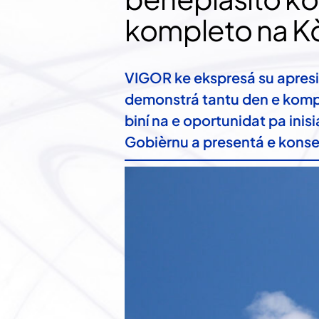
kompleto na K
VIGOR ke ekspresá su apresio
demonstrá tantu den e komp
biní na e oportunidat pa inis
Gobièrnu a presentá e konse