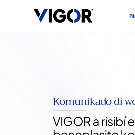
Skip
to
content
Pá
Komunikado di w
VIGOR a risibí
beneplasito k