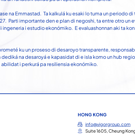
fase na Emmastad. Ta kalkulá ku esaki lo tuma un periodo di t
 Parti importante den e plan di negoshi, ta entre otro un
i ingeneria i estudio ekonómiko. E evaluashonnan aki ta ko
ometé ku un proseso di desaroyo transparente, responsabel i 
 dediká na desaroyá e kapasidat di e isla komo un hub regiona
abilidat i perkurá pa resiliensia ekonómiko.
HONG KONG
info@vigorgroup.com
Suite 1605, Cheung Kong