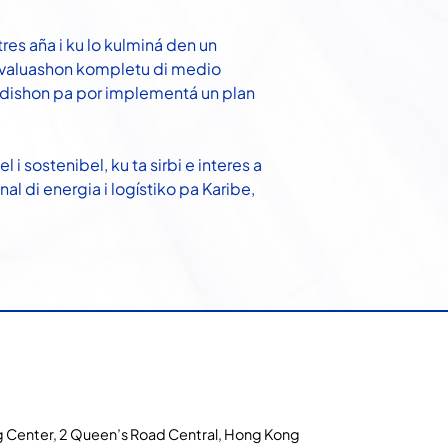
res aña i ku lo kulminá den un
 evaluashon kompletu di medio
ndishon pa por implementá un plan
sostenibel, ku ta sirbi e interes a
l di energia i logístiko pa Karibe,
 Center, 2 Queen’s Road Central, Hong Kong