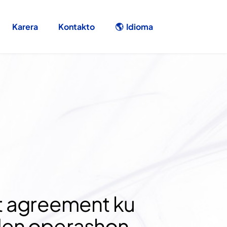
Karera
Kontakto
🌎  Idioma
t agreement ku 
den operashon 