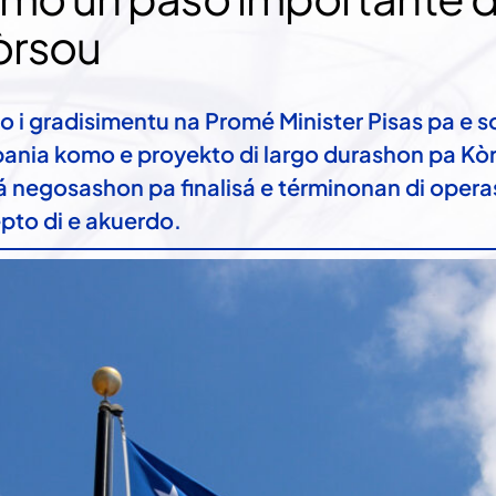
òrsou
 i gradisimentu na Promé Minister Pisas pa e so
ania komo e proyekto di largo durashon pa Kò
iá negosashon pa finalisá e términonan di operas
pto di e akuerdo.