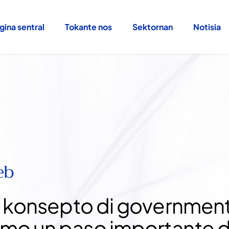
gina sentral
Tokante nos
Sektornan
Notisia
eb
 e konsepto di governmen
omo un paso importante 