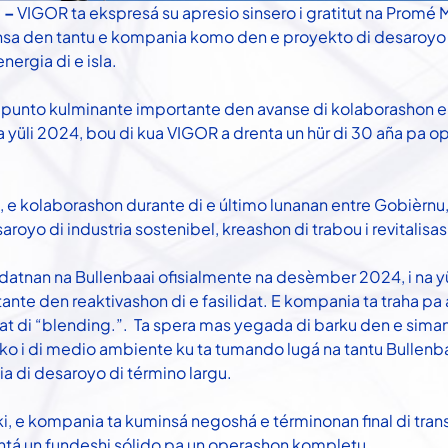
 –
VIGOR ta ekspresá su apresio sinsero i gratitut na Promé M
ansa den tantu e kompania komo den e proyekto di desaroyo 
energia di e isla.
un punto kulminante importante den avanse di kolaborashon e
a yüli 2024, bou di kua VIGOR a drenta un hür di 30 aña pa o
, e kolaborashon durante di e último lunanan entre Gobièrnu,
royo di industria sostenibel, kreashon di trabou i revitalisash
idatnan na Bullenbaai ofisialmente na desèmber 2024, i na 
tante den reaktivashon di e fasilidat. E kompania ta traha p
dat di “blending.”. Ta spera mas yegada di barku den e sima
iko i di medio ambiente ku ta tumando lugá na tantu Bulle
a di desaroyo di término largu.
aki, e kompania ta kuminsá negoshá e términonan final di tra
ntá un fundeshi sólido pa un operashon kompletu.