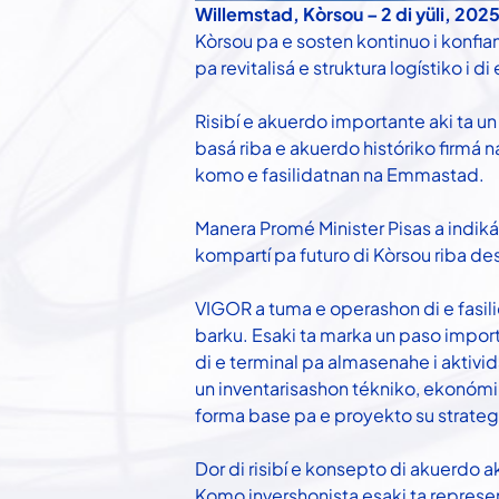
Willemstad, Kòrsou – 2 di yüli, 2025
Kòrsou pa e sosten kontinuo i konfi
pa revitalisá e struktura logístiko i di 
Risibí e akuerdo importante aki ta 
basá riba e akuerdo históriko firmá n
komo e fasilidatnan na Emmastad.
Manera Promé Minister Pisas a indiká
kompartí pa futuro di Kòrsou riba desa
VIGOR a tuma e operashon di e fasil
barku. Esaki ta marka un paso impor
di e terminal pa almasenahe i aktivi
un inventarisashon tékniko, ekonóm
forma base pa e proyekto su strategi
Dor di risibí e konsepto di akuerdo 
Komo invershonista esaki ta represe