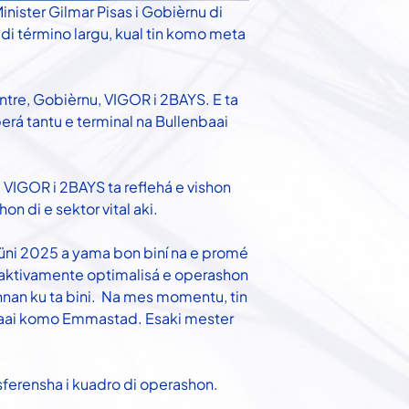
inister Gilmar Pisas i Gobièrnu di
di término largu, kual tin komo meta
ntre, Gobièrnu, VIGOR i 2BAYS. E ta
perá tantu e terminal na Bullenbaai
 VIGOR i 2BAYS ta reflehá e vishon
on di e sektor vital aki.
yüni 2025 a yama bon biní na e promé
a aktivamente optimalisá e operashon
nnan ku ta bini. Na mes momentu, tin
nbaai komo Emmastad. Esaki mester
nsferensha i kuadro di operashon.