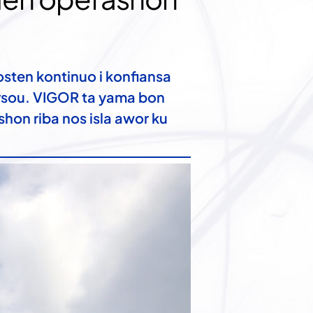
sten kontinuo i konfiansa 
rsou. VIGOR ta yama bon 
hon riba nos isla awor ku 