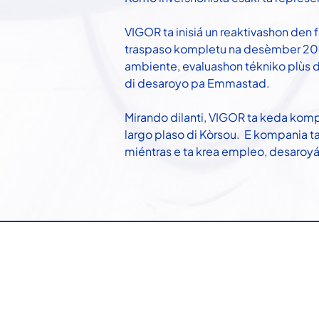
VIGOR ta inisiá un reaktivashon den 
traspaso kompletu na desèmber 2027.
ambiente, evaluashon tékniko plùs d
di desaroyo pa Emmastad.
Mirando dilanti, VIGOR ta keda kompr
largo plaso di Kòrsou. E kompania ta
miéntras e ta krea empleo, desaroyá 